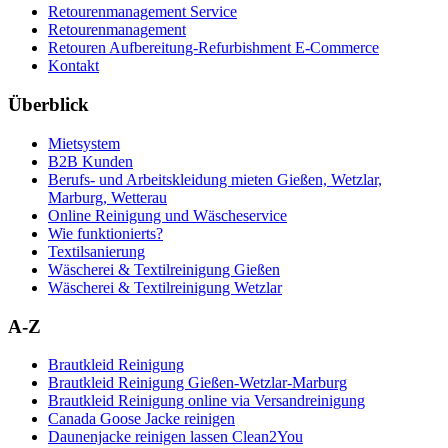
Retourenmanagement Service
Retourenmanagement
Retouren Aufbereitung-Refurbishment E-Commerce
Kontakt
Überblick
Mietsystem
B2B Kunden
Berufs- und Arbeitskleidung mieten Gießen, Wetzlar,
Marburg, Wetterau
Online Reinigung und Wäscheservice
Wie funktionierts?
Textilsanierung
Wäscherei & Textilreinigung Gießen
Wäscherei & Textilreinigung Wetzlar
A-Z
Brautkleid Reinigung
Brautkleid Reinigung Gießen-Wetzlar-Marburg
Brautkleid Reinigung online via Versandreinigung
Canada Goose Jacke reinigen
Daunenjacke reinigen lassen Clean2You