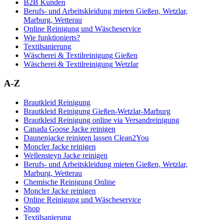
B2B Kunden
Berufs- und Arbeitskleidung mieten Gießen, Wetzlar,
Marburg, Wetterau
Online Reinigung und Wäscheservice
Wie funktionierts?
Textilsanierung
Wäscherei & Textilreinigung Gießen
Wäscherei & Textilreinigung Wetzlar
A-Z
Brautkleid Reinigung
Brautkleid Reinigung Gießen-Wetzlar-Marburg
Brautkleid Reinigung online via Versandreinigung
Canada Goose Jacke reinigen
Daunenjacke reinigen lassen Clean2You
Moncler Jacke reinigen
Wellensteyn Jacke reinigen
Berufs- und Arbeitskleidung mieten Gießen, Wetzlar,
Marburg, Wetterau
Chemische Reinigung Online
Moncler Jacke reinigen
Online Reinigung und Wäscheservice
Shop
Textilsanierung